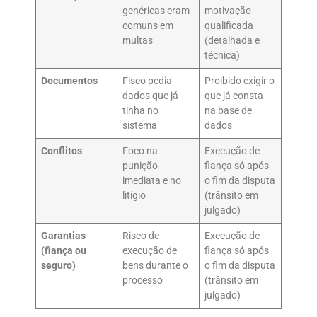
genéricas eram
motivação
comuns em
qualificada
multas
(detalhada e
técnica)
Documentos
Fisco pedia
Proibido exigir o
dados que já
que já consta
tinha no
na base de
sistema
dados
Conflitos
Foco na
Execução de
punição
fiança só após
imediata e no
o fim da disputa
litígio
(trânsito em
julgado)
Garantias
Risco de
Execução de
(fiança ou
execução de
fiança só após
seguro)
bens durante o
o fim da disputa
processo
(trânsito em
julgado)